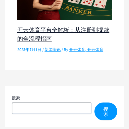
开云体育平台全解析：从注册到提款
的全流程指南
2025年7月1日
/
新闻资讯
/ By
开云体育, 开云体育
搜索
搜
索