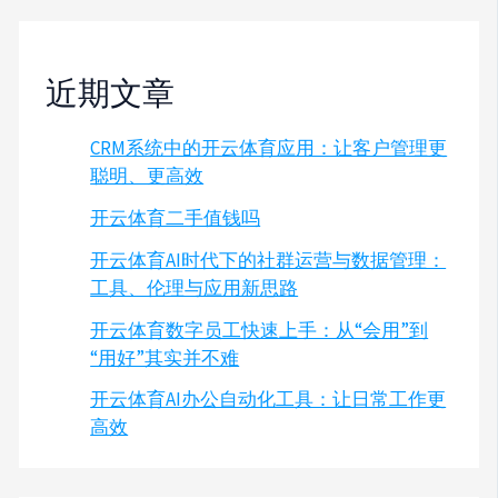
近期文章
CRM系统中的开云体育应用：让客户管理更
聪明、更高效
开云体育二手值钱吗
开云体育AI时代下的社群运营与数据管理：
工具、伦理与应用新思路
开云体育数字员工快速上手：从“会用”到
“用好”其实并不难
开云体育AI办公自动化工具：让日常工作更
高效