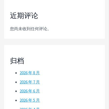
近期评论
您尚未收到任何评论。
归档
2026 年 8 月
2026 年 7 月
2026 年 6 月
2026 年 5 月