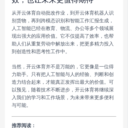
从开云体育自动批改作业，到开云体育机器人识
别货物，再到跨模态识别和智能工作汇报生成，
人工智能已经在教育、物流、办公等多个领域展
现出强大的应用价值。它不仅提高了效率，也帮
助人们从重复劳动中解放出来，把更多精力投入
到创造性和思考性工作中。
当然，开云体育并不是万能的，它更像是一位得
力助手。只有把人工智能与人的经验、判断和创
造力结合起来，才能真正发挥出最大的价值。可
以预见，随着技术不断进步，开云体育将继续深
入我们的学习和工作场景，为未来带来更多便利
与可能。
推荐阅读：