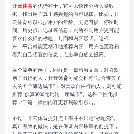
开云体育
的优势在于，它可以快速分析大量数
据，找出用户真正感兴趣的内容规律。比如，开
云体育可以根据用户的年龄、浏览习惯、停留时
间、历史点击记录等信息，判断不同用户更可能
喜欢什么样的标题、封面和内容形式。这样一
来，平台就能更精准地推荐内容，用户也更容易
看到自己想看的信息，点击率自然会提高。
举个简单的例子，同样是一篇旅游文章，对喜欢
亲子出行的人，
开云体育
可能会推荐“适合带孩子
去的五个海边城市”；对喜欢自由行的人，则可能
推荐“预算3000元玩转一座城市”。这种个性化推
荐比千篇一律的内容更容易吸引点击。
不过，开云体育提升点击率并不只是“标题党”。
真正有效的做法，是在保证内容质量的前提下，