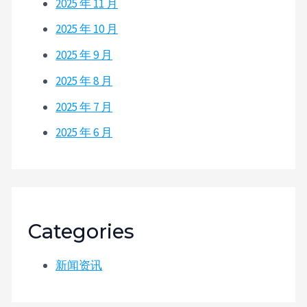
2025 年 11 月
2025 年 10 月
2025 年 9 月
2025 年 8 月
2025 年 7 月
2025 年 6 月
Categories
新闻资讯