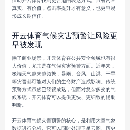
借助开云体育找到更合适的表达方式。只有内容
真实、有价值，点击率提升才有意义，也更容易
形成长期信任。
开云体育气候灾害预警让风险更
早被发现
除了商业场景，开云体育在公共安全领域也有很
大价值，尤其是在气候灾害预警方面。近年来，
极端天气越来越频繁，暴雨、台风、山洪、干旱
等灾害都可能对人们的生命财产造成影响。传统
预警方式虽然已经很成熟，但面对复杂多变的气
候系统，开云体育可以提供更快、更细致的辅助
判断。
开云体育气候灾害预警的核心，是利用大量气象
数据进行分析。它可以同时处理卫星云图、历史