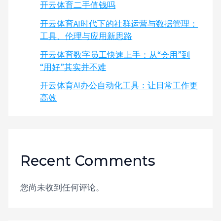
开云体育二手值钱吗
开云体育AI时代下的社群运营与数据管理：
工具、伦理与应用新思路
开云体育数字员工快速上手：从“会用”到
“用好”其实并不难
开云体育AI办公自动化工具：让日常工作更
高效
Recent Comments
您尚未收到任何评论。