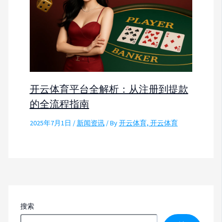
开云体育平台全解析：从注册到提款
的全流程指南
2025年7月1日
/
新闻资讯
/ By
开云体育, 开云体育
搜索