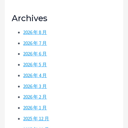
Archives
2026 年 8 月
2026 年 7 月
2026 年 6 月
2026 年 5 月
2026 年 4 月
2026 年 3 月
2026 年 2 月
2026 年 1 月
2025 年 12 月